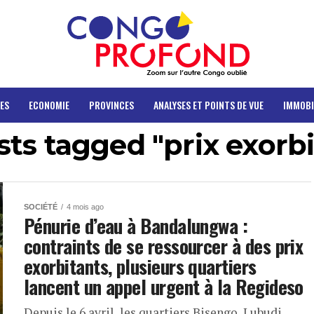
ES
ECONOMIE
PROVINCES
ANALYSES ET POINTS DE VUE
IMMOBI
sts tagged "prix exorb
SOCIÉTÉ
4 mois ago
Pénurie d’eau à Bandalungwa :
contraints de se ressourcer à des prix
exorbitants, plusieurs quartiers
lancent un appel urgent à la Regideso
Depuis le 6 avril, les quartiers Bisengo, Lubudi,