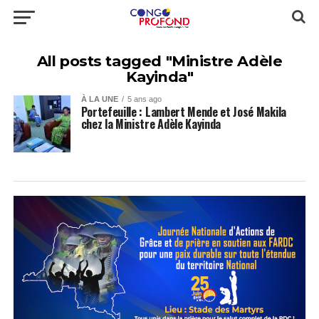
All posts tagged "Ministre Adèle
Kayinda"
À LA UNE
5 ans ago
Portefeuille : Lambert Mende et José Makila
chez la Ministre Adèle Kayinda