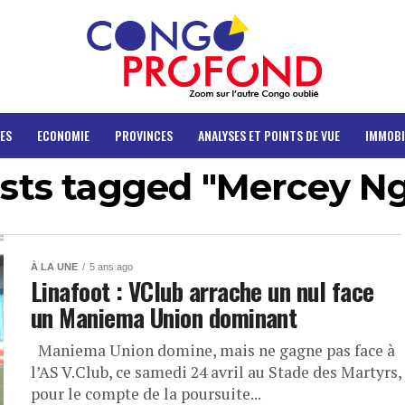
ES
ECONOMIE
PROVINCES
ANALYSES ET POINTS DE VUE
IMMOBI
osts tagged "Mercey N
À LA UNE
5 ans ago
Linafoot : VClub arrache un nul face
un Maniema Union dominant
Maniema Union domine, mais ne gagne pas face à
l’AS V.Club, ce samedi 24 avril au Stade des Martyrs,
pour le compte de la poursuite...