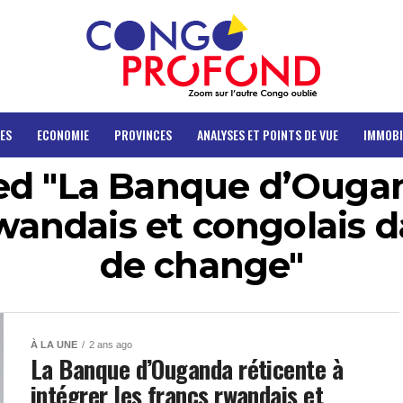
ES
ECONOMIE
PROVINCES
ANALYSES ET POINTS DE VUE
IMMOBI
ged "La Banque d’Ougan
rwandais et congolais 
de change"
À LA UNE
2 ans ago
La Banque d’Ouganda réticente à
intégrer les francs rwandais et