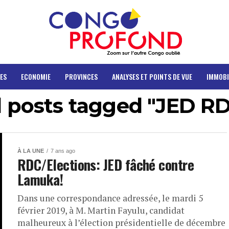
ES
ECONOMIE
PROVINCES
ANALYSES ET POINTS DE VUE
IMMOBI
l posts tagged "JED R
À LA UNE
7 ans ago
RDC/Elections: JED fâché contre
Lamuka!
Dans une correspondance adressée, le mardi 5
février 2019, à M. Martin Fayulu, candidat
malheureux à l’élection présidentielle de décembre