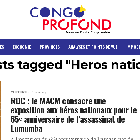
ES
ECONOMIE
PROVINCES
ANALYSES ET POINTS DE VUE
IMMOBI
sts tagged "Heros nat
CULTURE
7 mois ago
RDC : le MACM consacre une
exposition aux héros nationaux pour le
65ᵉ anniversaire de l’assassinat de
Lumumba
À l’occasion du 65ᵉ anniversaire de l’assassinat de