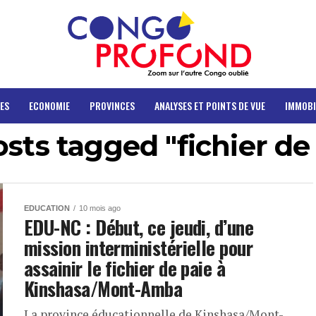
ES
ECONOMIE
PROVINCES
ANALYSES ET POINTS DE VUE
IMMOBI
osts tagged "fichier de
EDUCATION
10 mois ago
EDU-NC : Début, ce jeudi, d’une
mission interministérielle pour
assainir le fichier de paie à
Kinshasa/Mont-Amba
La province éducationnelle de Kinshasa/Mont-