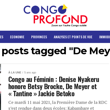
ES
ECONOMIE
PROVINCES
ANALYSES ET POINTS DE VUE
IMMOBI
l posts tagged "De Mey
À LA UNE
5 ans ago
Congo au Féminin : Denise Nyakeru
honore Betsy Brocke, De Meyer et
« Tantine » Jackie Betoko
Ce mardi 11 mai 2021, la Première Dame de la RDC
s’est rendue dans deux écoles: Kabambare et