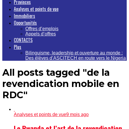
Provinces
Analyses et points de vue
Immobiliers
Opportunités
Offres d’emplois
Appels d’offres
CONTACTS
Plus
Bilinguisme, leadership et ouverture au monde :
Des élèves d’ASCITECH en route vers le Nigeria
All posts tagged "de la
revendication mobile en
RDC"
Analyses et points de vue
9 mois ago
Le Rwanda et l’art de la revendication