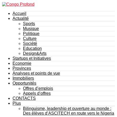
Accueil
Actualité
Sports
Musique
Politique
Culture
Société
Education
Design&Arts
Startups et Initiatives
Economie
Provinces
Analyses et points de vue
Immobiliers
Opportunités
Offres d’emplois
Appels d’offres
CONTACTS
Plus
Bilinguisme, leadership et ouverture au monde :
Des élèves d’ASCITECH en route vers le Nigeria