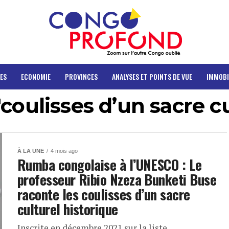
ES
ECONOMIE
PROVINCES
ANALYSES ET POINTS DE VUE
IMMOBI
coulisses d’un sacre c
À LA UNE
4 mois ago
Rumba congolaise à l’UNESCO : Le
professeur Ribio Nzeza Bunketi Buse
raconte les coulisses d’un sacre
culturel historique
Inscrite en décembre 2021 sur la liste