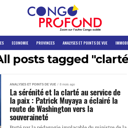
ES
ECONOMIE
PROVINCES
ANALYSES ET POINTS DE VUE
IMMOBI
All posts tagged "clarté
ANALYSES ET POINTS DE VUE
8 mois ago
La sérénité et la clarté au service de
la paix : Patrick Muyaya a éclairé la
route de Washington vers la
souveraineté
Porté par la pédagogie implacable du ministre de la