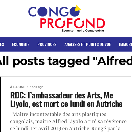
ES
ECONOMIE
PROVINCES
ANALYSES ET POINTS DE VUE
IMMOBI
ll posts tagged "Alfre
À LA UNE
7 ans ago
RDC: l’ambassadeur des Arts, Me
Liyolo, est mort ce lundi en Autriche
Maitre incontestable des arts plastiques
congolais, maitre Alfred Liyolo a tiré sa révérence
ce lundi 1er avril 2019 en Autriche. Rongé par la