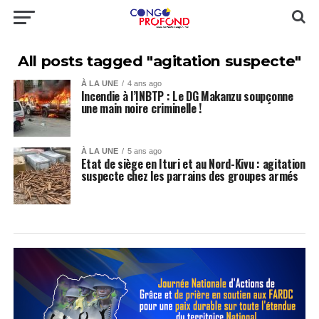
All posts tagged "agitation suspecte"
À LA UNE
4 ans ago
Incendie à l’INBTP : Le DG Makanzu soupçonne
une main noire criminelle !
À LA UNE
5 ans ago
Etat de siège en Ituri et au Nord-Kivu : agitation
suspecte chez les parrains des groupes armés