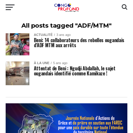
All posts tagged "ADF/MTM"
ACTUALITÉ
3 ans ago
Beni: 14 collaborateurs des rebelles ougandais
d’ADF MTM aux arrêts
À LA UNE
5 ans ago
Attentat de Beni : Ngudji Abdallah, le sujet
ougandais identifié comme Kamikaze !