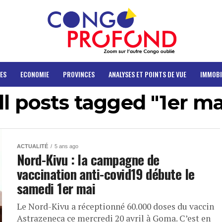
ES
ECONOMIE
PROVINCES
ANALYSES ET POINTS DE VUE
IMMOBI
ll posts tagged "1er ma
ACTUALITÉ
5 ans ago
Nord-Kivu : la campagne de
vaccination anti-covid19 débute le
samedi 1er mai
Le Nord-Kivu a réceptionné 60.000 doses du vaccin
Astrazeneca ce mercredi 20 avril à Goma. C’est en