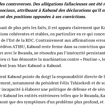
des controverses. Des allégations fallacieuses ont été 
sociaux, attribuant à Kabund des déclarations qu’il n’
ant des positions opposées à ses convictions.
ant de plus près les faits, il est apparu clairement que
ions cohérentes et stables, en particulier en ce qui conce
 de l’Est de la RDC. Contrairement aux affirmations erro
Gédéon ATIBU, Kabund reste ferme dans sa conviction que
er avec le Rwanda, ne résoudra pas l’insécurité persistan
e lien ci-bas démontre la machination contre « Poutine »,
dent Jean-Marc Kabund-a-Kabund.
ent Kabund pointe du doigt la responsabilité directe de l
ment, notamment du président Félix Tshisekedi et de 
 incapacité à élaborer une politique de défense et de sécu
c Kabund les entités extérieures telles que le Rwanda, K
 sont que des symptômes d’un problème plus profond, et 