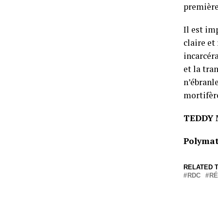
première
Il est im
claire e
incarcéra
et la tr
n’ébranle
mortifère
TEDDY 
Polymat
RELATED T
RDC
RÉ