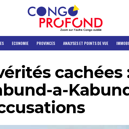
ES
ECONOMIE
PROVINCES
ANALYSES ET POINTS DE VUE
IMMOBI
vérités cachées 
abund-a-Kabund
Accusations