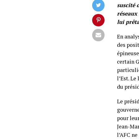
suscité 
réseaux 
lui prêt
En analys
des posit
épineuse
certain 
particuli
l’Est. L
du prési
Le présid
gouverne
pour leur
Jean-Mar
l’AFC ne