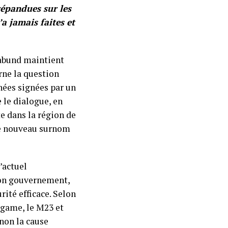
répandues sur les
a jamais faites et
 Kabund maintient
rne la question
nées signées par un
 le dialogue, en
te dans la région de
 le nouveau surnom
’actuel
son gouvernement,
rité efficace. Selon
agame, le M23 et
non la cause