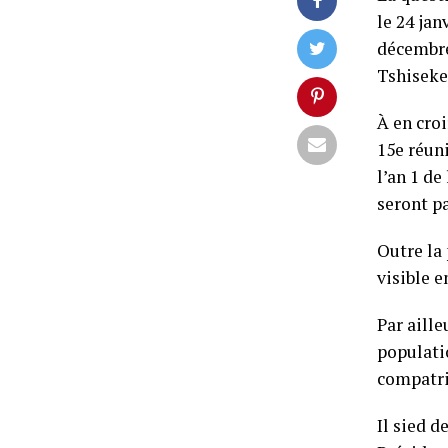
le 24 jan
décembre 
Tshiseke
À en croi
15e réun
l’an 1 d
seront p
Outre la 
visible e
Par aille
populati
compatri
Il sied d