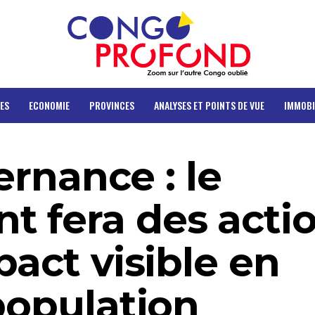
ES
ECONOMIE
PROVINCES
ANALYSES ET POINTS DE VUE
IMMOBI
ternance : le
 fera des acti
pact visible en
population