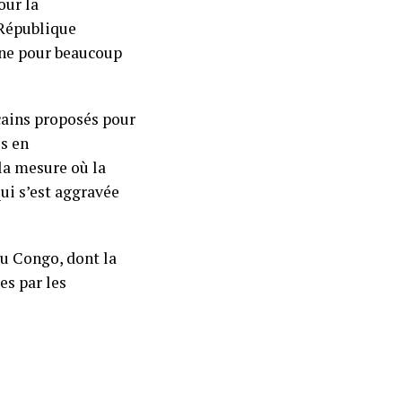
our la
 République
ne pour beaucoup
cains proposés pour
és en
la mesure où la
ui s’est aggravée
du Congo, dont la
es par les