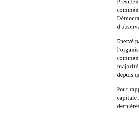
Présiden
commémor
Démocrat
d’observ
Enervé p
l’organi
commenta
majorité
depuis q
Pour rap
capitale 
dernières