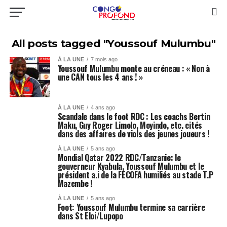
All posts tagged "Youssouf Mulumbu"
À LA UNE
7 mois ago
Youssouf Mulumbu monte au créneau : « Non à
une CAN tous les 4 ans ! »
À LA UNE
4 ans ago
Scandale dans le foot RDC : Les coachs Bertin
Maku, Guy Roger Limolo, Moyindo, etc. cités
dans des affaires de viols des jeunes joueurs !
À LA UNE
5 ans ago
Mondial Qatar 2022 RDC/Tanzanie: le
gouverneur Kyabula, Youssouf Mulumbu et le
président a.i de la FECOFA humiliés au stade T.P
Mazembe !
À LA UNE
5 ans ago
Foot: Youssouf Mulumbu termine sa carrière
dans St Eloi/Lupopo