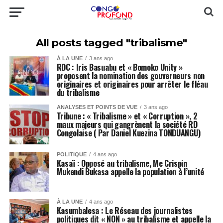
All posts tagged "tribalisme"
À LA UNE
3 ans ago
RDC : Iris Basuabu et « Bomoko Unity »
proposent la nomination des gouverneurs non
originaires et originaires pour arrêter le fléau
du tribalisme
ANALYSES ET POINTS DE VUE
3 ans ago
Tribune : « Tribalisme » et « Corruption », 2
maux majeurs qui gangrènent la société RD
Congolaise ( Par Daniel Kuezina TONDUANGU)
POLITIQUE
4 ans ago
Kasaï : Opposé au tribalisme, Me Crispin
Mukendi Bukasa appelle la population à l’unité
À LA UNE
4 ans ago
Kasumbalesa : Le Réseau des journalistes
politiques dit « NON » au tribalisme et appelle la