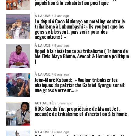
population à la cohabitation pacifique
À LA UNE
4 ans ago
Le député Coco Mulongo en meeting contre le
tribalisme à Lubumbashi : »Ils veulent que les
gens se blessent, puis venir pour des
négociations ! »
À LA UNE
5 ans ago
Appel à la résistance au tribalisme ( Tribune de
Me Elvis Mayo Bieme, Avocat & Homme politique
)
À LA UNE
5 ans ago
Jean-Marc Kabund: » Vouloir tribaliser les
obsèques du patriarche Gabriel Kyungu serait
une grosse erreur… »
ACTUALITÉ
5 ans ago
RDC: Gueda Yav, propriétaire de Mwant Jet,
accusée de tribalisme et d’incitation à la haine
À LA UNE
6 ans ago