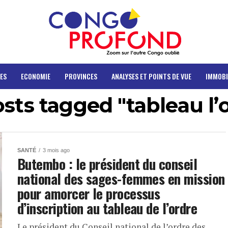
ES
ECONOMIE
PROVINCES
ANALYSES ET POINTS DE VUE
IMMOBI
osts tagged "tableau l’
SANTÉ
3 mois ago
Butembo : le président du conseil
national des sages-femmes en mission
pour amorcer le processus
d’inscription au tableau de l’ordre
Le président du Conseil national de l’ordre des