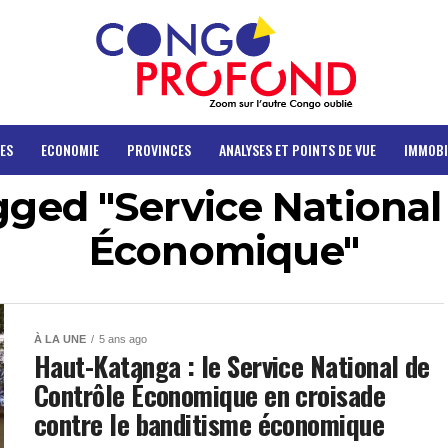
ES
ECONOMIE
PROVINCES
ANALYSES ET POINTS DE VUE
IMMOBI
agged "Service National
Économique"
À LA UNE
5 ans ago
Haut-Katanga : le Service National de
Contrôle Économique en croisade
contre le banditisme économique