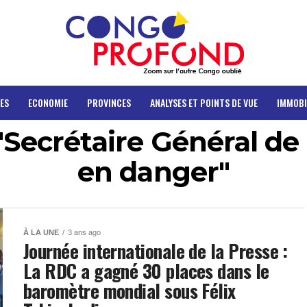
ES
ECONOMIE
PROVINCES
ANALYSES ET POINTS DE VUE
IMMOBI
"Secrétaire Général de
en danger"
À LA UNE
3 ans ago
Journée internationale de la Presse :
La RDC a gagné 30 places dans le
baromètre mondial sous Félix