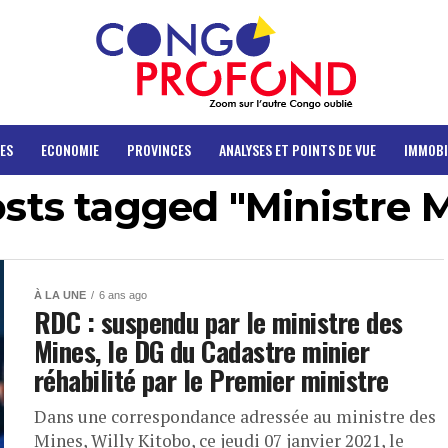
ES
ECONOMIE
PROVINCES
ANALYSES ET POINTS DE VUE
IMMOBI
osts tagged "Ministre 
À LA UNE
6 ans ago
RDC : suspendu par le ministre des
Mines, le DG du Cadastre minier
réhabilité par le Premier ministre
Dans une correspondance adressée au ministre des
Mines, Willy Kitobo, ce jeudi 07 janvier 2021, le