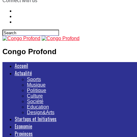
Connect with us
Congo Profond
Accueil
Actualité
Sports
Musique
Politique
Culture
Société
Education
Design&Arts
Startups et Initiatives
Economie
Provinces