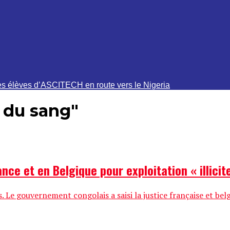
Des élèves d’ASCITECH en route vers le Nigeria
s du sang"
nce et en Belgique pour exploitation « illicit
e gouvernement congolais a saisi la justice française et belg