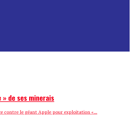
e » de ses minerais
e contre le géant Apple pour exploitation «...