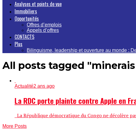
Analyses et points de vue
Immobiliers
Opportunités
Offres d’emplois
Appels d’offres
CONTACTS
Plus
Bilinguisme, leadership et ouverture au monde : 
All posts tagged "minerai
Actualité
2 ans ago
La RDC porte plainte contre Apple en Fra
La République démocratique du Congo ne décolère pas. L
More Posts