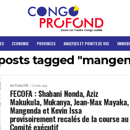
ES
ECONOMIE
PROVINCES
ANALYSES ET POINTS DE VUE
IMMOBI
 posts tagged "mange
ACTUALITÉ
3 mois ago
FECOFA : Shabani Nonda, Aziz
Makukula, Mukanya, Jean-Max Mayaka,
Mangenda et Kevin Issa
provisoirement recalés de la course au
Comité exécutif