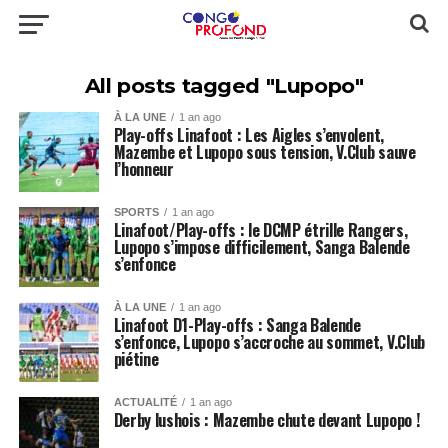
All posts tagged "Lupopo"
À LA UNE
1 an ago
Play-offs Linafoot : Les Aigles s’envolent,
Mazembe et Lupopo sous tension, V.Club sauve
l’honneur
SPORTS
1 an ago
Linafoot/Play-offs : le DCMP étrille Rangers,
Lupopo s’impose difficilement, Sanga Balende
s’enfonce
À LA UNE
1 an ago
Linafoot D1-Play-offs : Sanga Balende
s’enfonce, Lupopo s’accroche au sommet, V.Club
piétine
ACTUALITÉ
1 an ago
Derby lushois : Mazembe chute devant Lupopo !