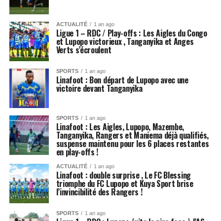
ACTUALITÉ
1 an ago
Ligue 1 – RDC / Play-offs : Les Aigles du Congo
et Lupopo victorieux , Tanganyika et Anges
Verts s’écroulent
SPORTS
1 an ago
Linafoot : Bon départ de Lupopo avec une
victoire devant Tanganyika
SPORTS
1 an ago
Linafoot : Les Aigles, Lupopo, Mazembe,
Tanganyika, Rangers et Maniema déjà qualifiés,
suspense maintenu pour les 6 places restantes
en play-offs !
ACTUALITÉ
1 an ago
Linafoot : double surprise , Le FC Blessing
triomphe du FC Lupopo et Kuya Sport brise
l’invincibilité des Rangers !
SPORTS
1 an ago