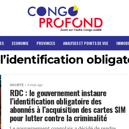
ES
ECONOMIE
PROVINCES
ANALYSES ET POINTS DE VUE
IMMOBI
l’identification oblig
SOCIÉTÉ
4 mois ago
RDC : le gouvernement instaure
l’identification obligatoire des
abonnés à l’acquisition des cartes SIM
pour lutter contre la criminalité
Le gouvernement congolais a décidé de rendre