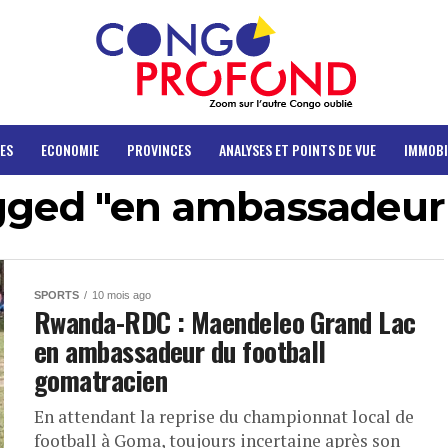
ES
ECONOMIE
PROVINCES
ANALYSES ET POINTS DE VUE
IMMOBI
agged "en ambassadeur 
SPORTS
10 mois ago
Rwanda-RDC : Maendeleo Grand Lac
en ambassadeur du football
gomatracien
En attendant la reprise du championnat local de
football à Goma, toujours incertaine après son