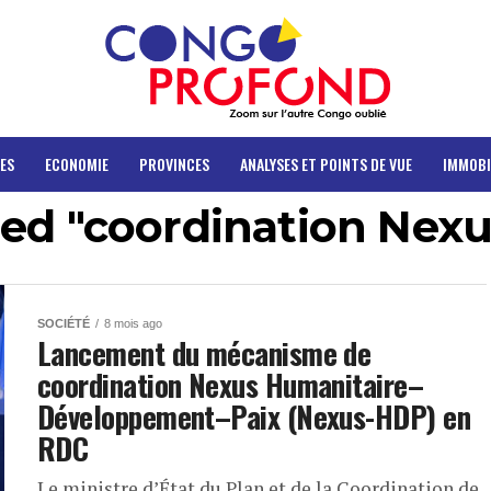
ES
ECONOMIE
PROVINCES
ANALYSES ET POINTS DE VUE
IMMOBI
ged "coordination Nex
SOCIÉTÉ
8 mois ago
Lancement du mécanisme de
coordination Nexus Humanitaire–
Développement–Paix (Nexus-HDP) en
RDC
Le ministre d’État du Plan et de la Coordination de