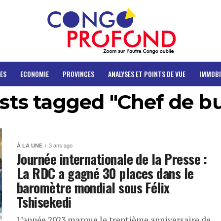
ES
ECONOMIE
PROVINCES
ANALYSES ET POINTS DE VUE
IMMOBI
osts tagged "Chef de b
À LA UNE
3 ans ago
Journée internationale de la Presse :
La RDC a gagné 30 places dans le
baromètre mondial sous Félix
Tshisekedi
L’année 2023 marque le trentième anniversaire de