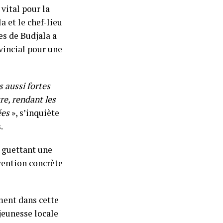
vital pour la
a et le chef-lieu
es de Budjala a
vincial pour une
s aussi fortes
re, rendant les
ées
», s’inquiète
.
, guettant une
rvention concrète
ment dans cette
a jeunesse locale