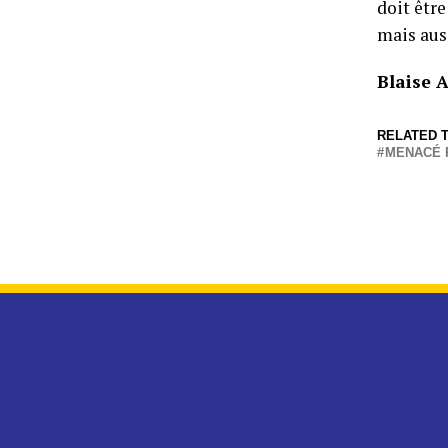
doit êtr
mais auss
Blaise 
RELATED T
MENACÉ 