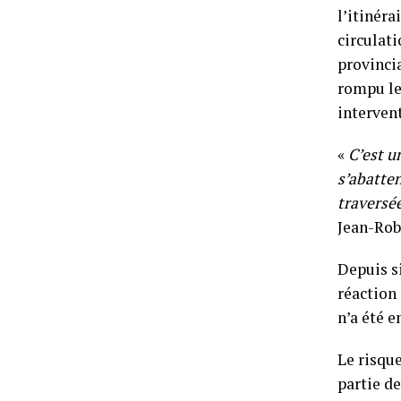
l’itinér
circulati
provincia
rompu le
interven
«
C’est u
s’abatten
traversé
Jean-Rob
Depuis si
réaction 
n’a été e
Le risqu
partie de