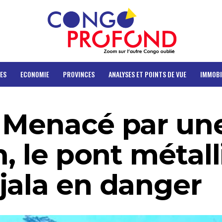
ES
ECONOMIE
PROVINCES
ANALYSES ET POINTS DE VUE
IMMOBI
 Menacé par un
n, le pont métal
jala en danger