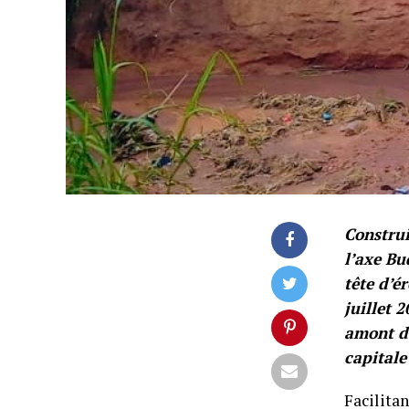
Construi
l’axe B
tête d’é
juillet 
amont de
capitale
Facilita