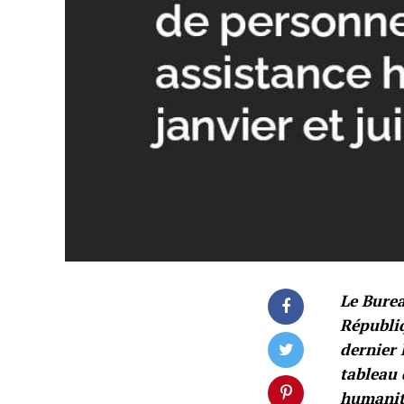
Le Burea
Républi
dernier 
tableau 
humanit