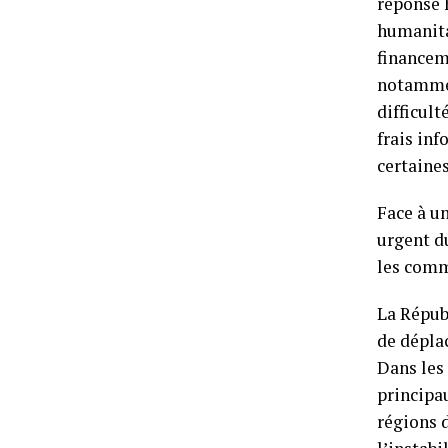
réponse h
humanita
financeme
notamment
difficul
frais inf
certaines
Face à u
urgent d
les comm
La Répub
de dépla
Dans les 
principa
régions d