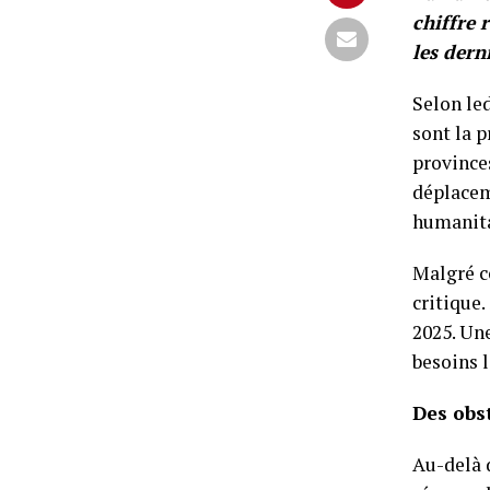
chiffre 
les dern
Selon led
sont la p
provinces
déplacem
humanita
Malgré c
critique.
2025. Un
besoins l
Des obs
Au-delà d