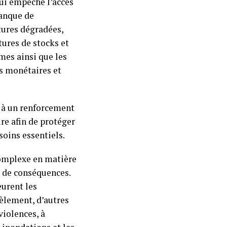
qui empêche l’accès
manque de
tures dégradées,
tures de stocks et
mes ainsi que les
ts monétaires et
t à un renforcement
re afin de protéger
oins essentiels.
complexe en matière
t de conséquences.
eurent les
èlement, d’autres
violences, à