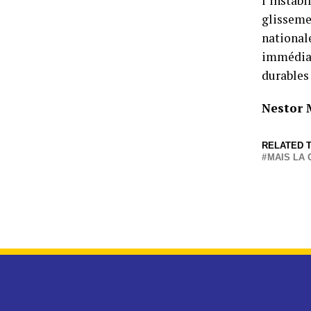
l’instabi
glisseme
national
immédiat
durables
Nestor
RELATED T
MAIS LA 