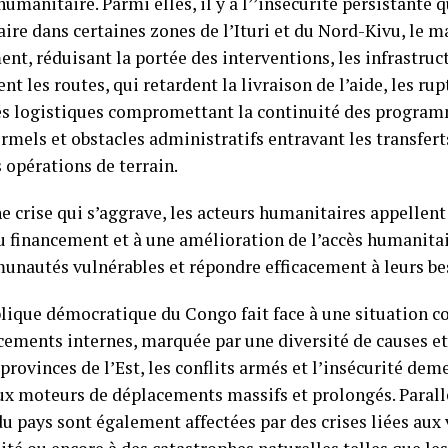
umanitaire. Parmi elles, il y a l’’insécurité persistante 
ire dans certaines zones de l’Ituri et du Nord-Kivu, le 
nt, réduisant la portée des interventions, les infrastruc
 les routes, qui retardent la livraison de l’aide, les rup
tés logistiques compromettant la continuité des program
ormels et obstacles administratifs entravant les transfer
 opérations de terrain.
ne crise qui s’aggrave, les acteurs humanitaires appellen
u financement et à une amélioration de l’accès humanitai
unautés vulnérables et répondre efficacement à leurs bes
lique démocratique du Congo fait face à une situation 
cements internes, marquée par une diversité de causes e
provinces de l’Est, les conflits armés et l’insécurité dem
ux moteurs de déplacements massifs et prolongés. Parall
u pays sont également affectées par des crises liées aux 