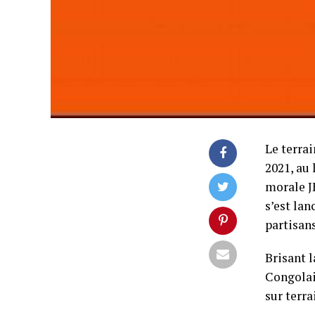
Le terra
2021, au 
morale J
s’est lan
partisans
Brisant l
Congolai
sur terra