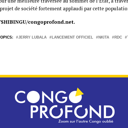
ur une meilleure traversée au sommet de l’État, à traver
 projet de société fortement applaudi par cette populatio
TSHIBINGU/congoprofond.net.
OPICS:
JERRY LUBALA
LANCEMENT OFFICIEL
NKITA
RDC