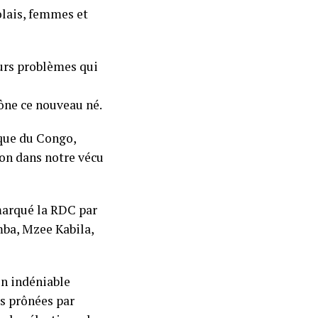
olais, femmes et
urs problèmes qui
rône ce nouveau né.
ique du Congo,
ion dans notre vécu
marqué la RDC par
mba, Mzee Kabila,
on indéniable
rs prônées par