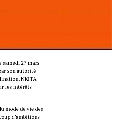
ce samedi 27 mars
par son autorité
dination, NKITA
ur les intérêts
 du mode de vie des
ucoup d’ambitions