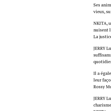
Ses anim
vieux, su
NKITA, u
nuisent l
La justic
JERRY Lu
suffisam
quotidien
Il a éga
leur faç
Rossy Mu
JERRY Lu
charisme