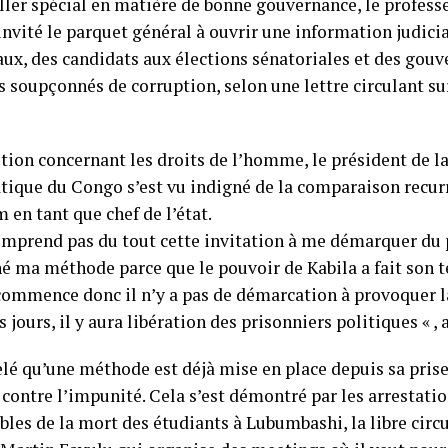
iller spécial en matière de bonne gouvernance, le profes
invité le parquet général à ouvrir une information judicia
aux, des candidats aux élections sénatoriales et des gouv
s soupçonnés de corruption, selon une lettre circulant su
stion concernant les droits de l’homme, le président de l
ique du Congo s’est vu indigné de la comparaison recur
en tant que chef de l’état.
comprend pas du tout cette invitation à me démarquer du 
né ma méthode parce que le pouvoir de Kabila a fait son 
commence donc il n’y a pas de démarcation à provoquer 
 jours, il y aura libération des prisonniers politiques « , a
elé qu’une méthode est déjà mise en place depuis sa prise
 contre l’impunité. Cela s’est démontré par les arrestatio
bles de la mort des étudiants à Lubumbashi, la libre circ