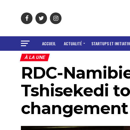
ACCUEIL
ACTUALITÉ
STARTUPS ET INITIATIV
À LA UNE
RDC-Namibie:
Tshisekedi t
changement e