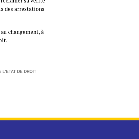
 reclamer sa vérité
us des arrestations
s au changement, à
oit.
 L'ETAT DE DROIT