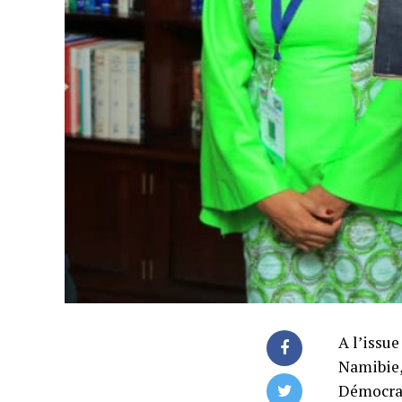
A l’issu
Namibie,
Démocrat