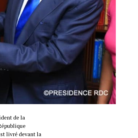
dent de la
 République
t livré devant la