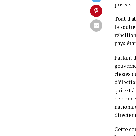
presse.
Tout d’ab
le souti
rébellion
pays étan
Parlant d
gouverne
choses qu
d’électi
qui est à
de donne
nationale
directeme
Cette cor