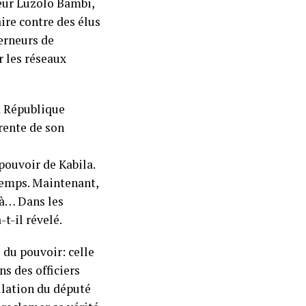
seur Luzolo Bambi,
ire contre des élus
erneurs de
r les réseaux
a République
rente de son
pouvoir de Kabila.
temps. Maintenant,
là… Dans les
-t-il révelé.
 du pouvoir: celle
ns des officiers
ulation du député