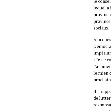
le conse
lequel a 
provinci
province
sociaux.
A la que
Démocrat
impérium 
« Je ne 
J’ai ame
le mien 
prochains
Il a rapp
de lutter
responsa