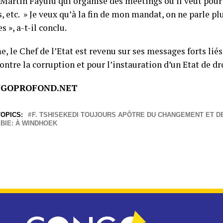
 Martin Fayulu qui organise des meetings où il veut pour
, etc. » Je veux qu’à la fin de mon mandat, on ne parle pl
s », a-t-il conclu.
, le Chef de l’Etat est revenu sur ses messages forts lié
contre la corruption et pour l’instauration d’un Etat de dr
NGOPROFOND.NET
OPICS:
F. TSHISEKEDI TOUJOURS APÔTRE DU CHANGEMENT ET DE
BIE: À WINDHOEK