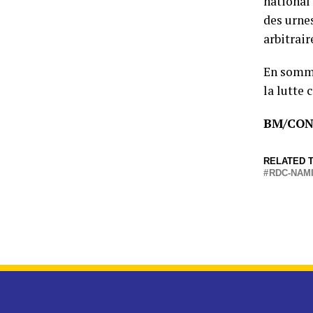
national
des urnes
arbitraire
En somme
la lutte 
BM/CO
RELATED T
RDC-NAMI