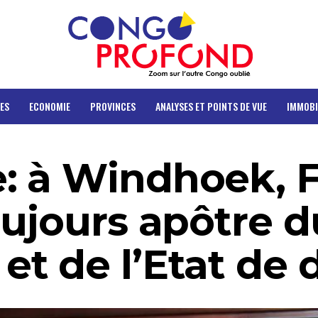
ES
ECONOMIE
PROVINCES
ANALYSES ET POINTS DE VUE
IMMOBI
 à Windhoek, F
oujours apôtre d
t de l’Etat de d