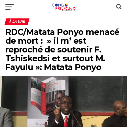
À LA UNE
RDC/Matata Ponyo menacé
de mort : » il m’ est
reproché de soutenir F.
Tshiskedsi et surtout M.
Fayulu »: Matata Ponyo