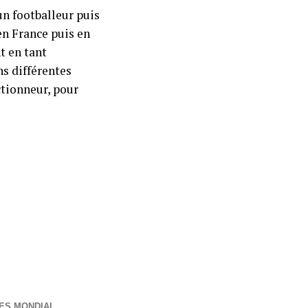
un footballeur puis
en France puis en
t en tant
ns différentes
ctionneur, pour
RES MONDIAL