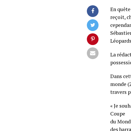
En quête
reçoit, 
cependant
Sébastien
Léopards
La rédac
possessio
Dans cet
monde (2
travers p
« Je souh
Coupe
du Monde 
des barr