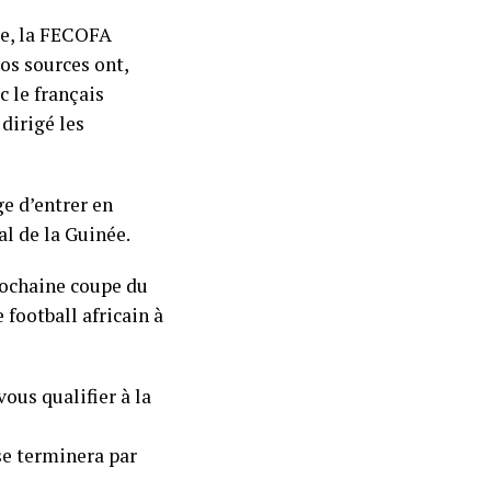
be, la FECOFA
os sources ont,
c le français
dirigé les
 d’entrer en
al de la Guinée.
rochaine coupe du
football africain à
ous qualifier à la
se terminera par