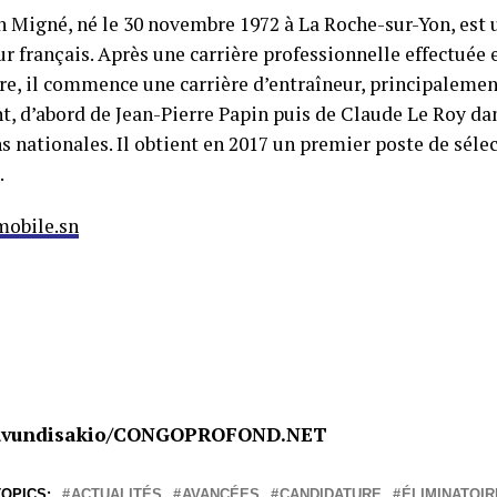
n Migné, né le 30 novembre 1972 à La Roche-sur-Yon, est 
r français. Après une carrière professionnelle effectuée 
re, il commence une carrière d’entraîneur, principalemen
t, d’abord de Jean-Pierre Papin puis de Claude Le Roy da
s nationales. Il obtient en 2017 un premier poste de séle
.
mobile.sn
Luvundisakio/CONGOPROFOND.NET
OPICS:
ACTUALITÉS
AVANCÉES
CANDIDATURE
ÉLIMINATOI