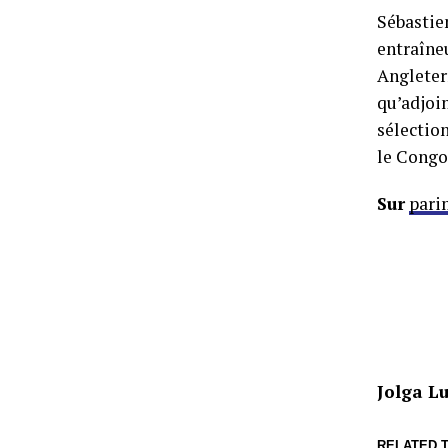
Sébastie
entraîneu
Angleter
qu’adjoin
sélection
le Congo
Sur
pari
Jolga 
RELATED T