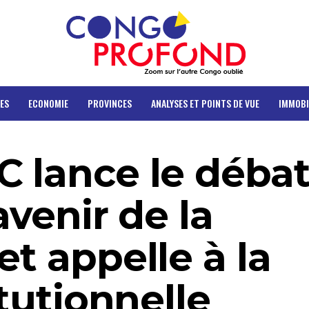
ES
ECONOMIE
PROVINCES
ANALYSES ET POINTS DE VUE
IMMOBI
C lance le déba
avenir de la
et appelle à la
itutionnelle