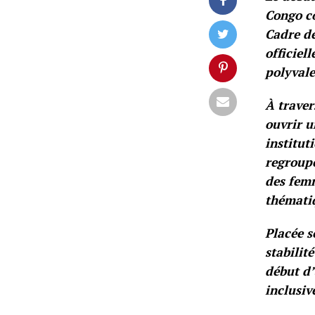
Congo co
Cadre de
officiel
polyval
À traver
ouvrir u
institut
regroupe
des femm
thémati
Placée s
stabilit
début d’
inclusive