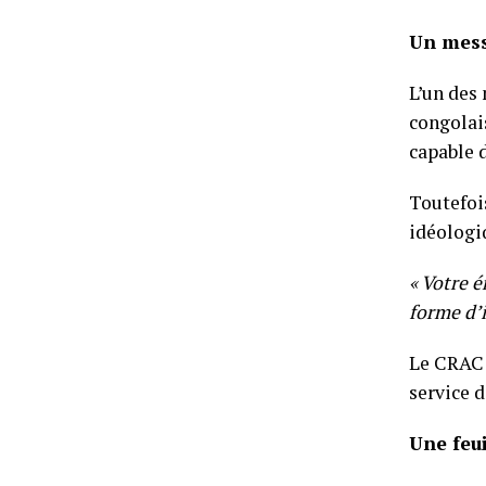
Un mess
L’un des
congolai
capable d
Toutefoi
idéologi
« Votre é
forme d’
Le CRAC 
service d
Une feui