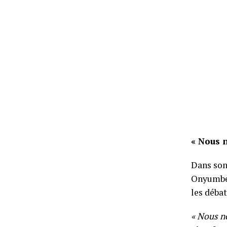
« Nous 
Dans son
Onyumbe,
les déba
« Nous n