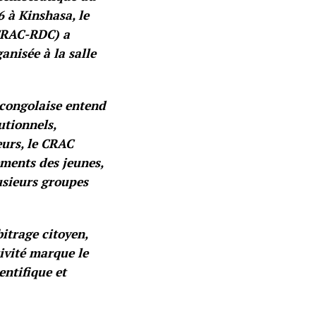
 à Kinshasa, le
(CRAC-RDC) a
anisée à la salle
e congolaise entend
utionnels,
eurs, le CRAC
ments des jeunes,
usieurs groupes
bitrage citoyen,
tivité marque le
entifique et