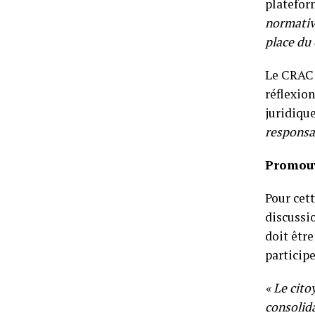
platefor
normative
place du 
Le CRAC 
réflexio
juridique
responsa
Promouv
Pour cett
discussio
doit êtr
particip
« Le cito
consolida