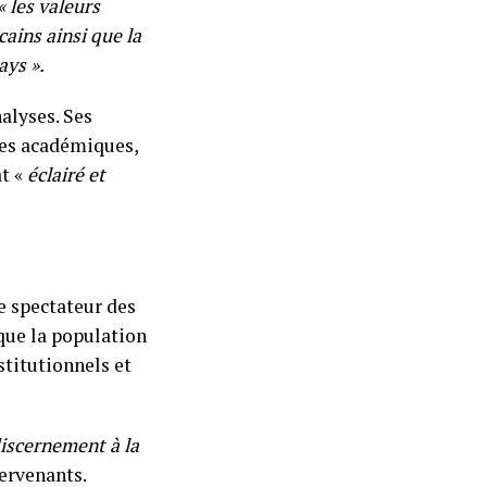
« les valeurs
cains ainsi que la
ays ».
alyses. Ses
ces académiques,
at «
éclairé et
le spectateur des
 que la population
titutionnels et
discernement à la
tervenants.