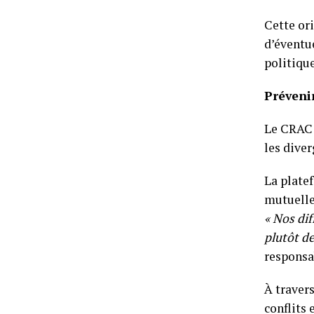
Cette or
d’éventu
politique
Prévenir
Le CRAC a
les diver
La platef
mutuelle
« Nos dif
plutôt d
responsa
À traver
conflits 