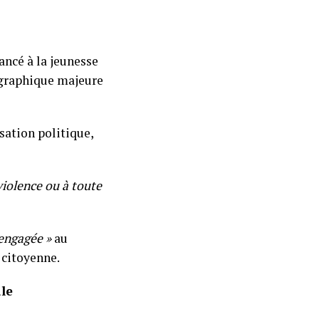
ancé à la jeunesse
ographique majeure
sation politique,
violence ou à toute
 engagée »
au
é citoyenne.
ale