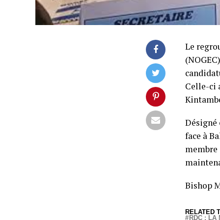
Le regro
(NOGEC),
candidat
Celle-ci 
Kintambo
Désigné 
face à B
membre d
maintena
Bishop
RELATED T
RDC : L