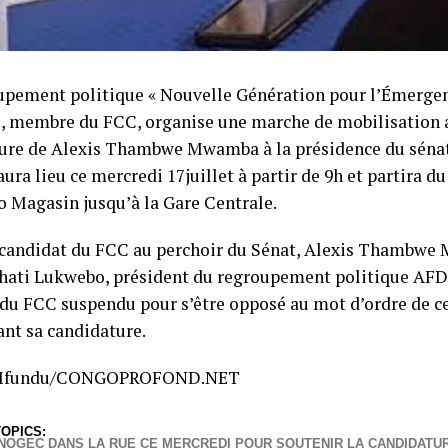
upement politique « Nouvelle Génération pour l’Émerge
 membre du FCC, organise une marche de mobilisation a
ure de Alexis Thambwe Mwamba à la présidence du sénat
aura lieu ce mercredi 17juillet à partir de 9h et partira d
 Magasin jusqu’à la Gare Centrale.
candidat du FCC au perchoir du Sénat, Alexis Thambwe 
ahati Lukwebo, président du regroupement politique AFD
u FCC suspendu pour s’être opposé au mot d’ordre de c
nt sa candidature.
 Mfundu/CONGOPROFOND.NET
OPICS:
A NOGEC DANS LA RUE CE MERCREDI POUR SOUTENIR LA CANDIDAT