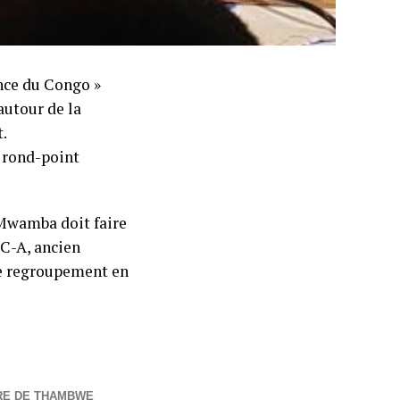
nce du Congo »
utour de la
.
u rond-point
Mwamba doit faire
C-A, ancien
e regroupement en
URE DE THAMBWE