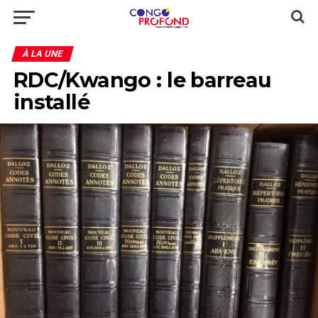
À LA UNE
RDC/Kwango : le barreau
installé