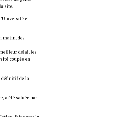
u site.
l’Université et
i matin, des
meilleur délai, les
rsité coupée en
définitif de la
e, a été saluée par
ation, fait noter la