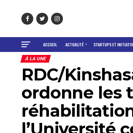
ACCUEIL
ACTUALITÉ
STARTUPS ET INITIATIV
À LA UNE
RDC/Kinshasa
ordonne les 
réhabilitatio
l’Université 