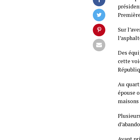
présiden
Première
Sur l’ave
l’asphal
Des équip
cette voi
Républiq
Au quart
épouse on
maisons 
Plusieur
d’abando
Ayant pri