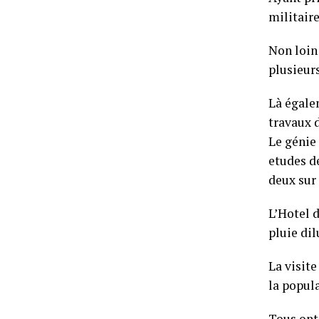
militaire
Non loin 
plusieur
Là égalem
travaux 
Le génie 
etudes de
deux sur
L’Hotel d
pluie di
La visite
la popul
Tous ont 