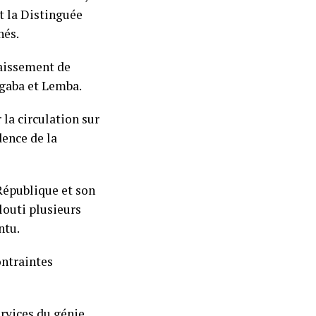
t la Distinguée
hés.
faissement de
Ngaba et Lemba.
 la circulation sur
dence de la
République et son
louti plusieurs
ntu.
ontraintes
ervices du génie