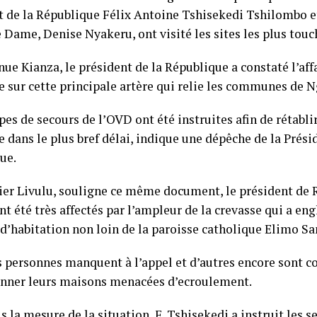
t de la République Félix Antoine Tshisekedi Tshilombo e
 Dame, Denise Nyakeru, ont visité les sites les plus touc
nue Kianza, le président de la République a constaté l’af
te sur cette principale artère qui relie les communes de 
es de secours de l’OVD ont été instruites afin de rétablir
e dans le plus bref délai, indique une dépêche de la Prési
ue.
ier Livulu, souligne ce même document, le président de 
t été très affectés par l’ampleur de la crevasse qui a eng
d’habitation non loin de la paroisse catholique Elimo Sa
s personnes manquent à l’appel et d’autres encore sont c
nner leurs maisons menacées d’ecroulement.
s la mesure de la situation, F. Tshisekedi a instruit les s