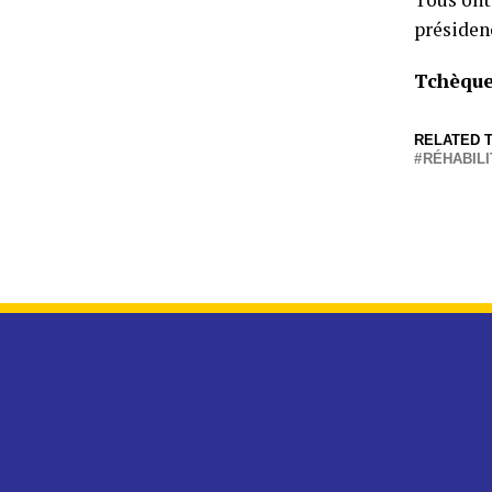
présiden
Tchèqu
RELATED T
RÉHABILI