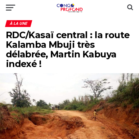
À LA UNE
RDC/Kasaï central : la route
Kalamba Mbuji très
délabrée, Martin Kabuya
indexé !