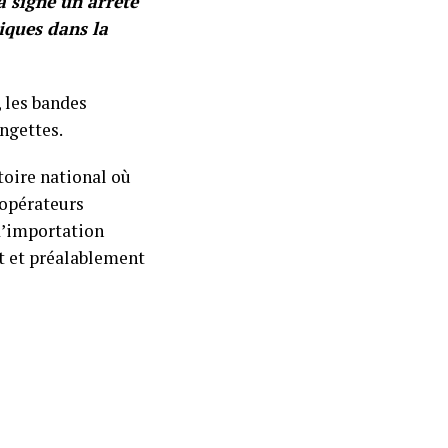
 signé un arrêté
iques dans la
 les bandes
ingettes.
toire national où
 opérateurs
d’importation
nt et préalablement