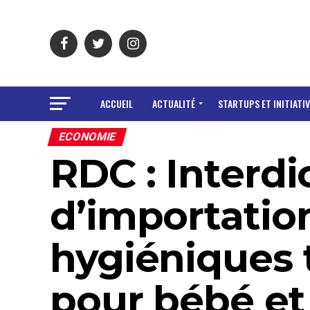
ACCUEIL
ACTUALITÉ
STARTUPS ET INITIATIV
ECONOMIE
RDC : Interdi
d’importatio
hygiéniques 
pour bébé et