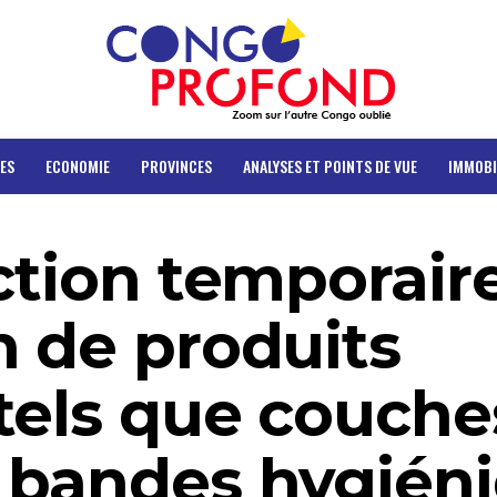
ES
ECONOMIE
PROVINCES
ANALYSES ET POINTS DE VUE
IMMOBI
ction temporair
n de produits
tels que couche
 bandes hygién