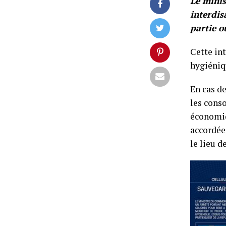
Le minis
interdis
partie o
Cette in
hygiéniqu
En cas d
les cons
économiq
accordée
le lieu d