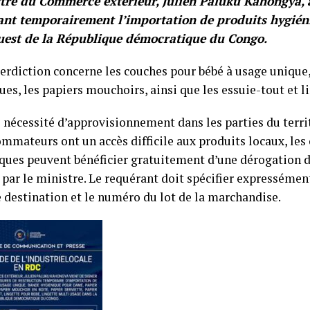
tre du Commerce extérieur, Julien Paluku Kahongya, a
ant temporairement l’importation de produits hygién
uest de la République démocratique du Congo.
terdiction concerne les couches pour bébé à usage unique,
es, les papiers mouchoirs, ainsi que les essuie-tout et l
e nécessité d’approvisionnement dans les parties du terri
ommateurs ont un accès difficile aux produits locaux, les
ues peuvent bénéficier gratuitement d’une dérogation 
 par le ministre. Le requérant doit spécifier expresséme
e destination et le numéro du lot de la marchandise.