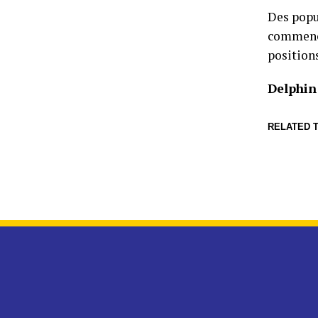
Des popul
commence
position
Delphi
RELATED T