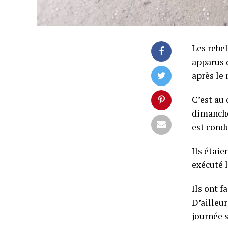
Les rebe
apparus 
après le
C’est au
dimanche
est cond
Ils étai
exécuté l
Ils ont f
D’ailleu
journée s