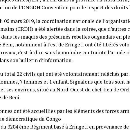
ation de l’ONGDH Convention pour le respect des droit
i 05 mars 2019, la coordination nationale de l’organisat
mains (CRDH) a été alertée dans la soirée, que d’autres c
é dans les maquis des présumés rebelles ougandais en plei
e Beni, notamment à l’est de Eringeti ont été libérés vol
rreaux, c’est-à-dire sans la moindre contrainte l’armée ré
dans son bulletin d’information.
au total 22 civils qui ont été volontairement relâchés pa
hommes, 7 femmes et 1 enfant. Signalons que tous sont h
t ses environs, situé au Nord-Ouest du chef-lieu de Oïch
e de Beni.
onnes ont été accueillies par les éléments des forces arm
ue démocratique du Congo
du 3204 ème Régiment basé à Eringeti en provenance de 