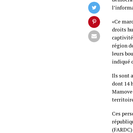
l’inform
«Ce mard
droits hu
captivit
région d
leurs bou
indiqué 
Ils sont 
dont 14 
Mamove e
territoir
Ces pers
républiq
(FARDC) 