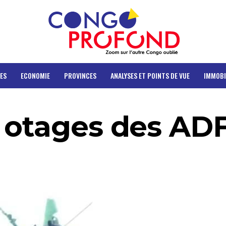
ES
ECONOMIE
PROVINCES
ANALYSES ET POINTS DE VUE
IMMOBI
 otages des AD