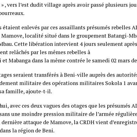
 » , vers l’est dudit village après avoir passé plusieurs jo
 bourreaux.
s étaient enlevés par ces assaillants présumés rebelles AD
à Mamove, localité situé dans le groupement Batangi-Mba
Mbau. Cette libération intervient 4 jours seulement après
ient relâchés par les mêmes rebelles à
et Mabanga dans la même contrée le samedi 02 mars der
ages seraient transférés à Beni-ville auprès des autorité
ment militaire des opérations militaires Sokola 1 ava
a famille, ajoute-t-il.
hui, avec ces deux vagues des otages que les présumés A
 sans une moindre pression militaire de l’armée régulière
a dernière attaque de Mamove, la CRDH vient d’enregistr
dans la région de Beni.