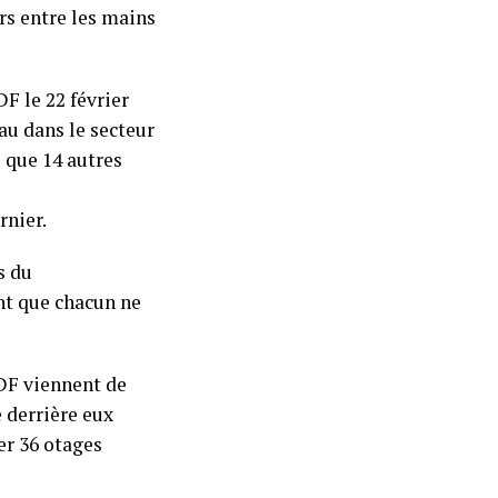
urs entre les mains
F le 22 février
u dans le secteur
 que 14 autres
nier.
s du
nt que chacun ne
DF viennent de
 derrière eux
er 36 otages