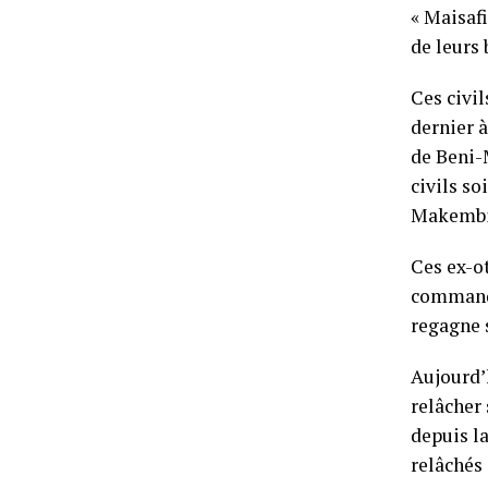
« Maisafi
de leurs
Ces civil
dernier 
de Beni-
civils so
Makembi 
Ces ex-ot
commande
regagne s
Aujourd’
relâcher
depuis l
relâchés 