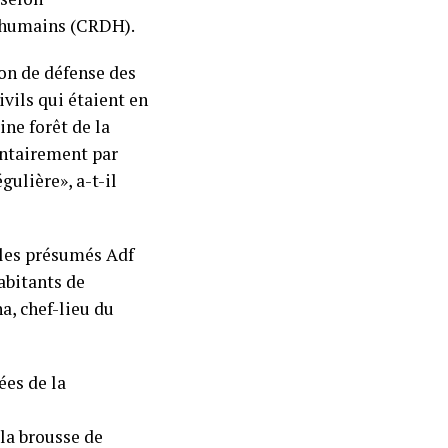
s humains (CRDH).
ion de défense des
ivils qui étaient en
ne forêt de la
ontairement par
gulière», a-t-il
r les présumés Adf
abitants de
a, chef-lieu du
ées de la
la brousse de