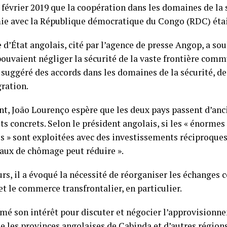
février 2019 que la coopération dans les domaines de la 
ie avec la République démocratique du Congo (RDC) était
d’État angolais, cité par l’agence de presse Angop, a sou
pouvaient négliger la sécurité de la vaste frontière comm
 suggéré des accords dans les domaines de la sécurité, de 
gration.
t, João Lourenço espère que les deux pays passent d’anc
ts concrets. Selon le président angolais, si les « énormes
s » sont exploitées avec des investissements réciproques
taux de chômage peut réduire ».
urs, il a évoqué la nécessité de réorganiser les échanges
et le commerce transfrontalier, en particulier.
rimé son intérêt pour discuter et négocier l’approvisionn
e les provinces angolaises de Cabinda et d’autres régions