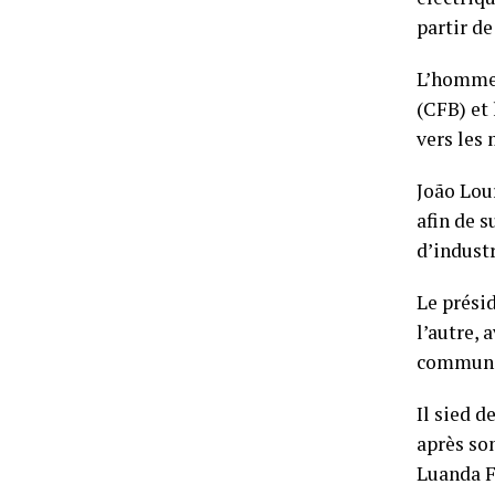
partir de
L’homme 
(CFB) et 
vers les
João Lou
afin de s
d’indust
Le présid
l’autre,
commun
Il sied d
après son
Luanda F