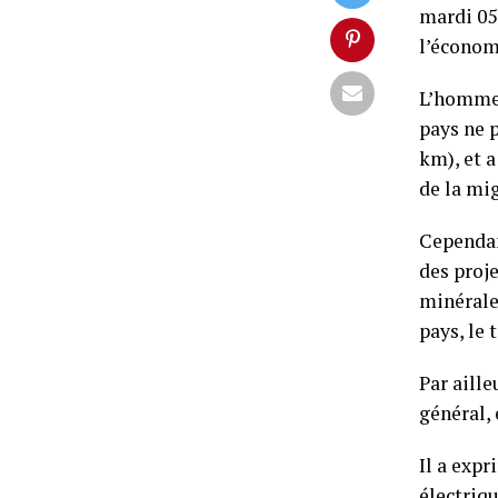
mardi 05 
l’économ
L’homme 
pays ne 
km), et a
de la mi
Cependan
des proje
minérale
pays, le 
Par aille
général, 
Il a exp
électriqu