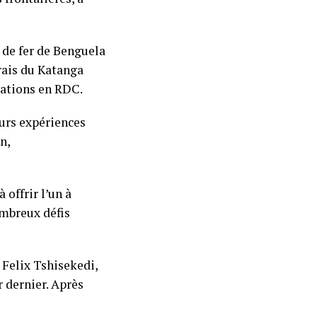
 de fer de Benguela
erais du Katanga
tations en RDC.
urs expériences
n,
offrir l’un à
ombreux défis
e Felix Tshisekedi,
r dernier. Après