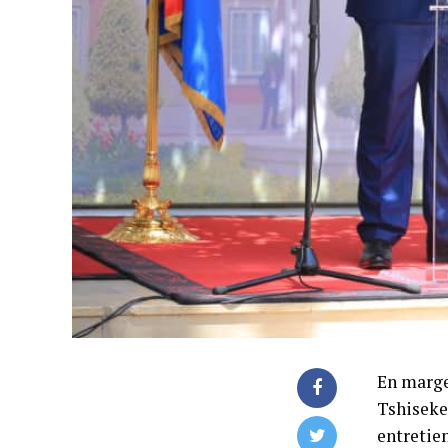
En marge
Tshiseked
entretien