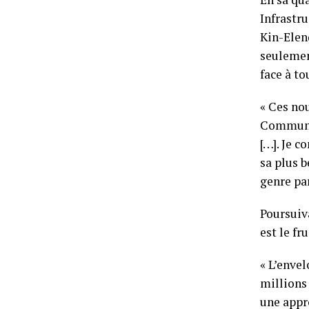
Infrastr
Kin-Elend
seulement
face à to
« Ces no
Commune
[…]. Je c
sa plus 
genre par
Poursuiv
est le fr
« L’enve
millions
une appr