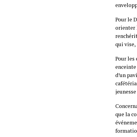
enveloppe
Pour le 
orienter 
renchérit
qui vise
Pour les
enceinte
d’un pavi
cafétéria
jeunesse
Concerna
que la c
événement
formation