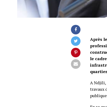
Après l
professi
constru
le cadr
infrast
quartier
A Ndjili,
travaux 
publique
En sa qua