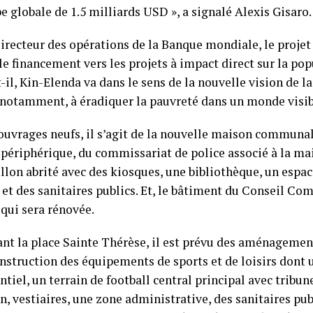
 globale de 1.5 milliards USD », a signalé Alexis Gisaro.
Directeur des opérations de la Banque mondiale, le projet
le financement vers les projets à impact direct sur la pop
-il, Kin-Elenda va dans le sens de la nouvelle vision de
, notamment, à éradiquer la pauvreté dans un monde visib
 ouvrages neufs, il s’agit de la nouvelle maison communa
 périphérique, du commissariat de police associé à la 
llon abrité avec des kiosques, une bibliothèque, un espa
 et des sanitaires publics. Et, le bâtiment du Conseil Co
 qui sera rénovée.
nt la place Sainte Thérèse, il est prévu des aménagemen
onstruction des équipements de sports et de loisirs dont 
iel, un terrain de football central principal avec tribune
, vestiaires, une zone administrative, des sanitaires pub