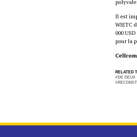
polyvalen
Il est im
WIETC do
000 USD 
pour la p
Cellcom
RELATED T
DE DEUX
RECONST