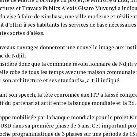
uctures et Travaux Publics Alexis Gisaro Muvunyi a indiqu
a vise à faire de Kinshasa, une ville moderne et résilien
 d’offrir à ses habitants les services de base nécessaires
utes sortes d’aléas.
uveaux ouvrages donneront une nouvelle image aux instit
 de Ndjili
onsidère donc que la commune révolutionnaire de Ndjili va
belle robe de tous les temps avec une maison communale
 son architecture et ses standards», a-t-il indiqué.
ant son speech, la tête couronnée aux ITP a laissé compr
uit du partenariat actif entre la banque mondiale et la Rd
loppe mobilisée par la banque mondiale pour le projet Ki
 USD dans sa première phase de 5 ans. Cet important proj
oche programmatique de 3 phases sur une période de 15 