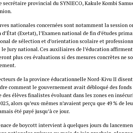
le secrétaire provincial du SYNIECO, Kakule Kombi Samuel
nion.
uves nationales concernées sont notamment la session o
 d’État (Exetat), l’Examen national de fin d’études prima
ional de sélection et d’orientation scolaire et professio
 le Jury national. Ces auxiliaires de l’éducation affirment
eront plus ces évaluations si des mesures concrètes ne so
cement.
ecteurs de la province éducationnelle Nord-Kivu II disent
re comment le gouvernement avait débloqué des fonds d
 des élèves finalistes évoluant dans les zones en insécuri
025, alors qu’eux-mêmes n’avaient perçu que 49 % de leurs
amais été payé jusqu’à ce jour.
nace de boycott intervient à quelques jours du lancement