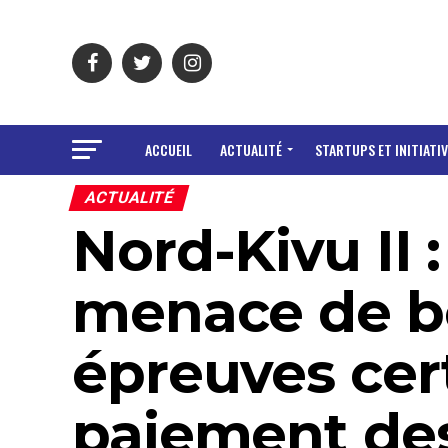
ACCUEIL
ACTUALITÉ
STARTUPS ET INITIATIV
ACTUALITÉ
Nord-Kivu II 
menace de bo
épreuves cert
paiement des