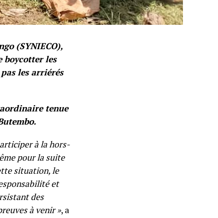
ongo (SYNIECO),
 boycotter les
pas les arriérés
raordinaire tenue
 Butembo.
rticiper à la hors-
même pour la suite
te situation, le
esponsabilité et
rsistant des
preuves à venir »
, a