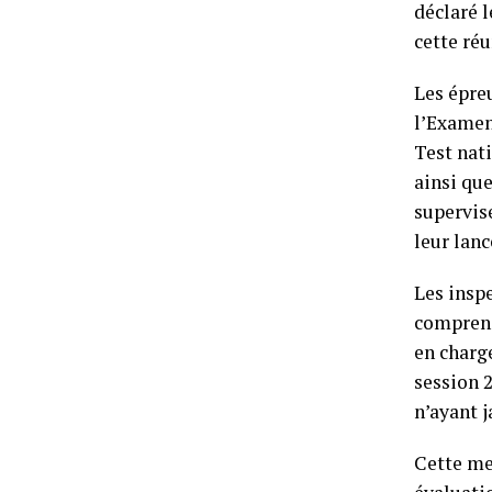
déclaré 
cette réu
Les épre
l’Examen
Test nat
ainsi que
supervis
leur lan
Les insp
comprend
en charge
session 2
n’ayant j
Cette me