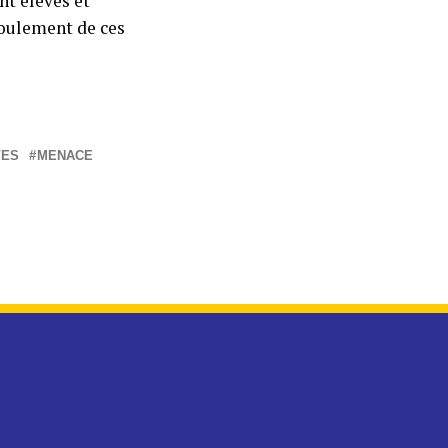
nt élèves et
roulement de ces
VES
MENACE