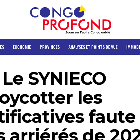
ES
ECONOMIE
PROVINCES
ANALYSES ET POINTS DE VUE
IMMOBI
: Le SYNIECO
ycotter les
ificatives faute
 arriérés de 20