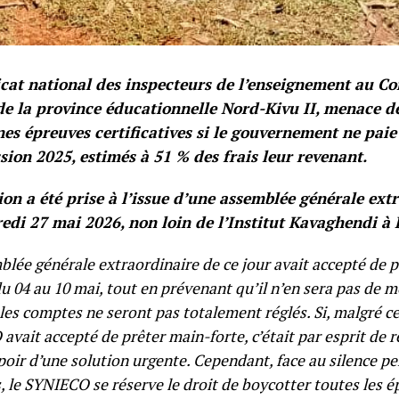
cat national des inspecteurs de l’enseignement au C
de la province éducationnelle Nord-Kivu II, menace de
es épreuves certificatives si le gouvernement ne paie 
ssion 2025, estimés à 51 % des frais leur revenant.
ion a été prise à l’issue d’une assemblée générale ext
edi 27 mai 2026, non loin de l’Institut Kavaghendi à
blée générale extraordinaire de ce jour avait accepté de pa
u 04 au 10 mai, tout en prévenant qu’il n’en sera pas de 
les comptes ne seront pas totalement réglés. Si, malgré cet
vait accepté de prêter main-forte, c’était par esprit de r
poir d’une solution urgente. Cependant, face au silence pe
, le SYNIECO se réserve le droit de boycotter toutes les é