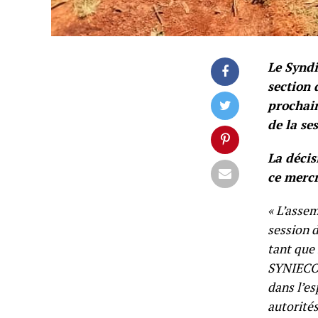
Le Syndi
section 
prochain
de la se
La décis
ce mercr
« L’assem
session d
tant que 
SYNIECO a
dans l’es
autorités