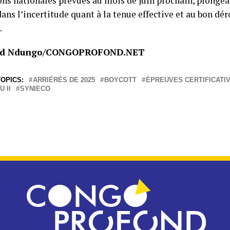
ons nationales prévues au mois de juin prochain, plongea
ans l’incertitude quant à la tenue effective et au bon dé
.
d Ndungo/CONGOPROFOND.NET
OPICS:
ARRIÉRÉS DE 2025
BOYCOTT
ÉPREUVES CERTIFICATI
 II
SYNIECO