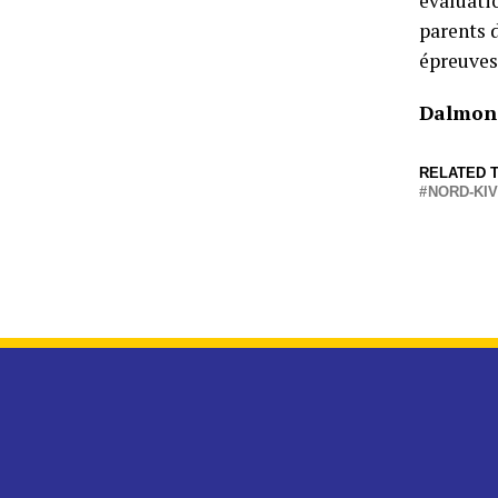
évaluati
parents d
épreuves
Dalmon
RELATED T
NORD-KIVU