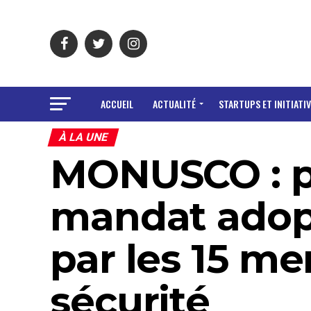
ACCUEIL
ACTUALITÉ
STARTUPS ET INITIATIV
À LA UNE
MONUSCO : p
mandat adopt
par les 15 m
sécurité