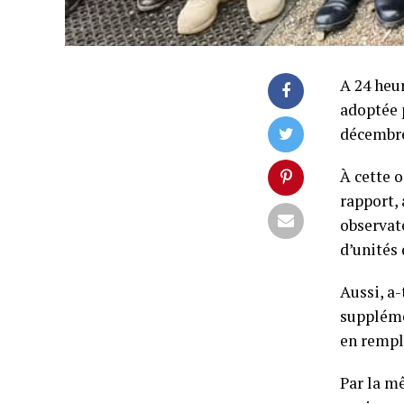
A 24 heu
adoptée p
décembre
À cette o
rapport,
observate
d’unités 
Aussi, a
suppléme
en rempl
Par la m