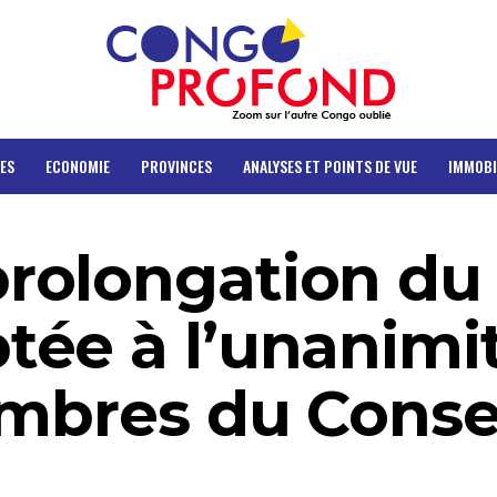
ES
ECONOMIE
PROVINCES
ANALYSES ET POINTS DE VUE
IMMOBI
rolongation du
ée à l’unanimi
embres du Conse