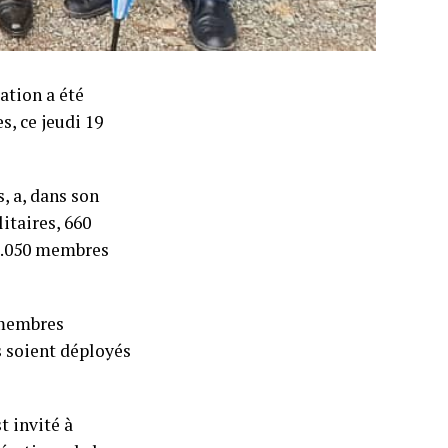
ation a été
s, ce jeudi 19
, a, dans son
itaires, 660
t 1.050 membres
0 membres
s soient déployés
t invité à