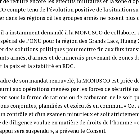
 de réduire encore les effectifs militaires et la zone d’o
compte tenu de l’évolution positive de la situation sur 
ier dans les régions où les groupes armés ne posent plus 
il a instamment demandé à la MONUSCO de collaborer a
 spécial de l’ONU pour la région des Grands Lacs, Huang X
r des solutions politiques pour mettre fin aux flux trans
nts armés, d’armes et de minerais provenant de zones de 
la paix et la stabilité en RDC.
cadre de son mandat renouvelé, la MONUSCO est priée de 
ourni aux opérations menées par les forces de sécurité na
t sous la forme de rations ou de carburant, ne le soit qu
ons conjointes, planifiées et exécutés en commun. « Cet 
d’un contrôle et d’un examen minutieux et soit strictemen
e de diligence voulue en matière de droits de l’homme » d
appui sera suspendu », a prévenu le Conseil.