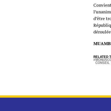
Convient
l’unanim
d’être tr
Républiq
déroulée
MUAMB
RELATED T
MONUSCO
CONSEIL