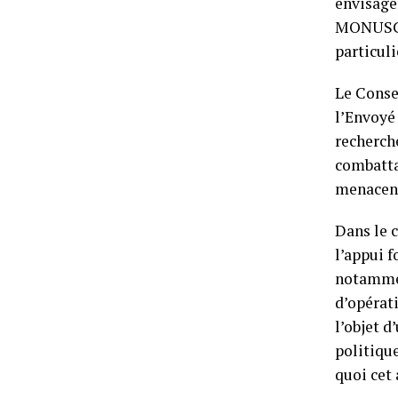
envisager
MONUSCO 
particul
Le Conse
l’Envoyé
recherche
combatta
menacent 
Dans le 
l’appui f
notammen
d’opérati
l’objet 
politiqu
quoi cet 