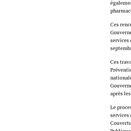
égalemen
pharmace
Ces renc
Gouverne
services
septembr
Ces trav
Préventi
nationale
Gouvernem
après les
Le proces
services 
Couvertu
Publique