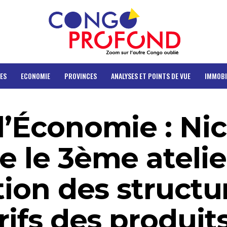
ES
ECONOMIE
PROVINCES
ANALYSES ET POINTS DE VUE
IMMOBI
l’Économie : Nic
e le 3ème atelie
ation des structu
rifs des produit