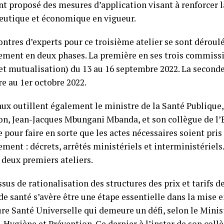
t proposé des mesures d’application visant à renforcer 
utique et économique en vigueur.
ontres d’experts pour ce troisième atelier se sont déroul
ment en deux phases. La première en ses trois commissi
 et mutualisation) du 13 au 16 septembre 2022. La seconde
e au 1er octobre 2022.
aux outillent également le ministre de la Santé Publique
on, Jean-Jacques Mbungani Mbanda, et son collègue de l
 pour faire en sorte que les actes nécessaires soient pris
ent : décrets, arrêtés ministériels et interministériels. 
 deux premiers ateliers.
sus de rationalisation des structures des prix et tarifs d
de santé s’avère être une étape essentielle dans la mise 
re Santé Universelle qui demeure un défi, selon le Minis
, Hygiène et Prévention. Ce dernier à l’instar de son col