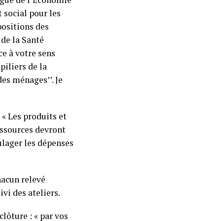
t social pour les
positions des
 de la Santé
ce à votre sens
piliers de la
des ménages’’. Je
« Les produits et
essources devront
ulager les dépenses
hacun relevé
vi des ateliers.
lôture : « par vos