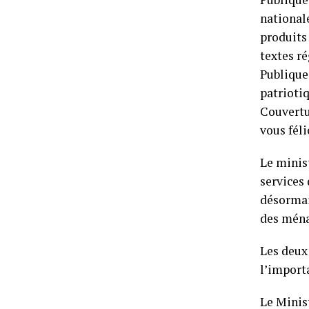
nationale
produits
textes ré
Publique,
patriotiq
Couvertur
vous féli
Le minis
services
désormai
des ména
Les deux
l’importa
Le Minist