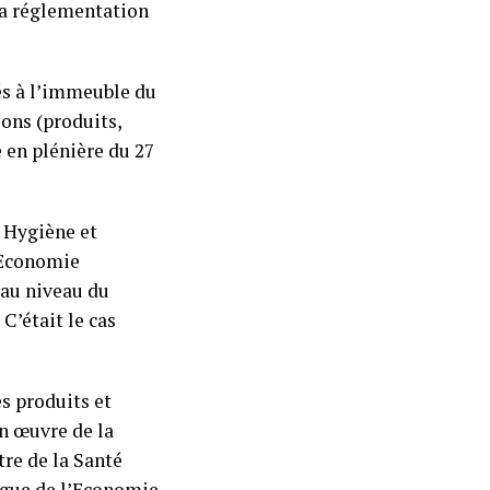
la réglementation
és à l’immeuble du
ons (produits,
 en plénière du 27
, Hygiène et
’Economie
 au niveau du
C’était le cas
es produits et
en œuvre de la
tre de la Santé
lègue de l’Economie