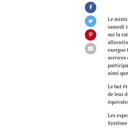
Le minis
samedi 1
sur la ra
allocutio
exergue t
services 
participa
ainsi que
Le but ét
de leur d
équivale
Les exper
Système 