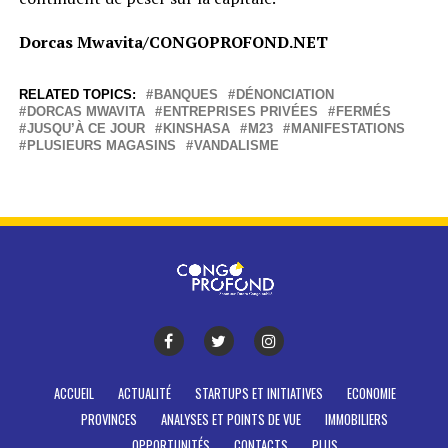
Dorcas Mwavita/CONGOPROFOND.NET
RELATED TOPICS:
BANQUES
DÉNONCIATION
DORCAS MWAVITA
ENTREPRISES PRIVÉES
FERMÉS
JUSQU’À CE JOUR
KINSHASA
M23
MANIFESTATIONS
PLUSIEURS MAGASINS
VANDALISME
ACCUEIL
ACTUALITÉ
STARTUPS ET INITIATIVES
ECONOMIE
PROVINCES
ANALYSES ET POINTS DE VUE
IMMOBILIERS
OPPORTUNITÉS
CONTACTS
PLUS